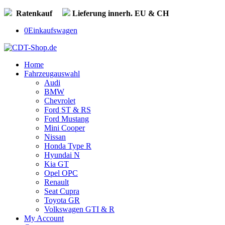
Ratenkauf
Lieferung innerh. EU & CH
0
Einkaufswagen
Home
Fahrzeugauswahl
Audi
BMW
Chevrolet
Ford ST & RS
Ford Mustang
Mini Cooper
Nissan
Honda Type R
Hyundai N
Kia GT
Opel OPC
Renault
Seat Cupra
Toyota GR
Volkswagen GTI & R
My Account