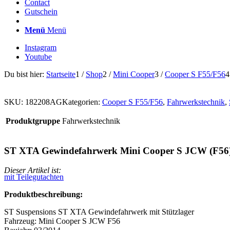
Contact
Gutschein
Menü
Menü
Instagram
Youtube
Du bist hier:
Startseite
1
/
Shop
2
/
Mini Cooper
3
/
Cooper S F55/F56
4
SKU:
182208AG
Kategorien:
Cooper S F55/F56
,
Fahrwerkstechnik
,
Produktgruppe
Fahrwerkstechnik
ST XTA Gewindefahrwerk Mini Cooper S JCW (F56
Dieser Artikel ist:
mit Teilegutachten
Produktbeschreibung:
ST Suspensions ST XTA Gewindefahrwerk mit Stützlager
Fahrzeug: Mini Cooper S JCW F56