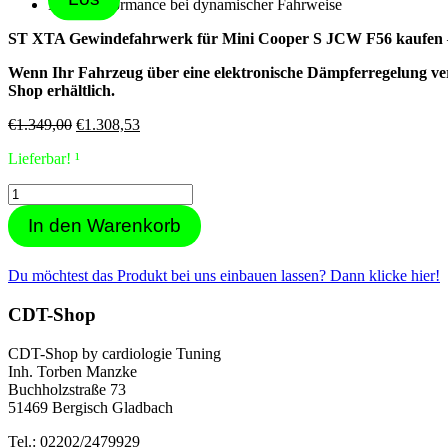
Mehr Performance bei dynamischer Fahrweise
ST XTA Gewindefahrwerk für Mini Cooper S JCW F56 kaufen
Wenn Ihr Fahrzeug über eine elektronische Dämpferregelung verfüg
Shop erhältlich.
Ursprünglicher
Aktueller
€
1.349,00
€
1.308,53
Preis
Preis
Lieferbar! ¹
war:
ist:
€1.349,00
€1.308,53.
ST
XTA
In den Warenkorb
Gewindefahrwerk
Mini
Cooper
Du möchtest das Produkt bei uns einbauen lassen? Dann klicke hier!
S
JCW
CDT-Shop
(F56)
Menge
CDT-Shop by cardiologie Tuning
Inh. Torben Manzke
Buchholzstraße 73
51469 Bergisch Gladbach
Tel.: 02202/2479929