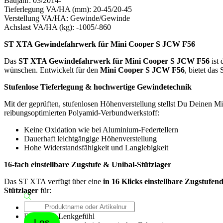
Baujahr: 03/2014-
Tieferlegung VA/HA (mm): 20-45/20-45
Verstellung VA/HA: Gewinde/Gewinde
Achslast VA/HA (kg): -1005/-860
ST XTA Gewindefahrwerk für Mini Cooper S JCW F56
Das
ST XTA Gewindefahrwerk für Mini Cooper S JCW F56
ist 
wünschen. Entwickelt für den
Mini Cooper S JCW F56
, bietet da
Stufenlose Tieferlegung & hochwertige Gewindetechnik
Mit der geprüften, stufenlosen Höhenverstellung stellst Du Deinen 
reibungsoptimierten Polyamid-Verbundwerkstoff:
Keine Oxidation wie bei Aluminium-Federtellern
Dauerhaft leichtgängige Höhenverstellung
Hohe Widerstandsfähigkeit und Langlebigkeit
16-fach einstellbare Zugstufe & Unibal-Stützlager
Das ST XTA verfügt über eine
in 16 Klicks einstellbare Zugstufe
Stützlager
für:
Products
Präziseres Einlenkverhalten
search
Direkteres Lenkgefühl
Los